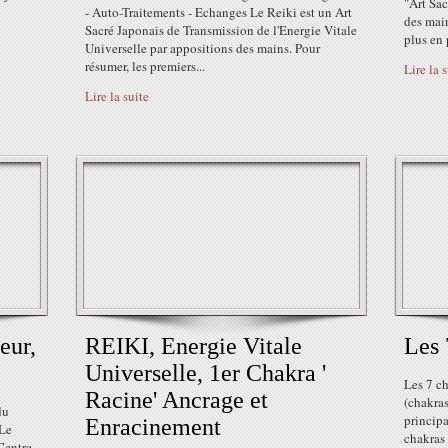
"Art Sac
- Auto-Traitements - Echanges Le Reiki est un Art
des main
Sacré Japonais de Transmission de l'Energie Vitale
plus en 
Universelle par appositions des mains. Pour
résumer, les premiers...
Lire la 
Lire la suite
eur,
REIKI, Energie Vitale
Les 
Universelle, 1er Chakra '
Les 7 ch
Racine' Ancrage et
(chakras
du
principa
Enracinement
 Le
chakras 
Centre