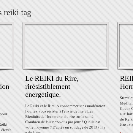
 reiki tag
Le REIKI du Rire,
REIK
tion
rirésistiblement
Hor
énergétique.
Stimule
Méditati
Le Reiki et le Rire. A consommer sans modération,
Coeur, 
Pourrez-vous résister à l'envie de rire ? Les
 pour
aux Init
Bienfaits de l'humour et du rire sur la santé
du Reik
Combien de fois riez-vous par jour ? Quelle est
Reiki
être extr
votre moyenne ? D'après un sondage de 2013 ( il y
s élevée
a de fortes...