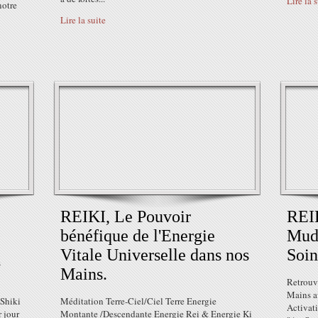
Lire la 
notre
Lire la suite
REIKI, Le Pouvoir
REIK
bénéfique de l'Energie
Mudr
Vitale Universelle dans nos
Soin
s
Mains.
Retrouve
Mains a
 Shiki
Méditation Terre-Ciel/Ciel Terre Energie
Activat
 jour
Montante /Descendante Energie Rei & Energie Ki