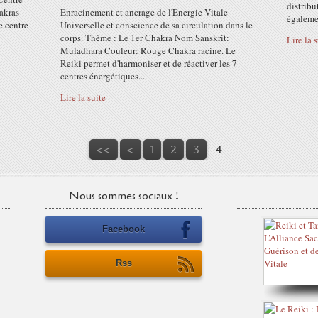
distribu
hakras
Enracinement et ancrage de l'Energie Vitale
égalemen
le centre
Universelle et conscience de sa circulation dans le
corps. Thème : Le 1er Chakra Nom Sanskrit:
Lire la 
Muladhara Couleur: Rouge Chakra racine. Le
Reiki permet d'harmoniser et de réactiver les 7
centres énergétiques...
Lire la suite
<<
<
1
2
3
4
Nous sommes sociaux !
Facebook
Rss