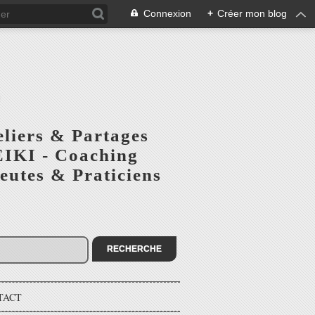
Connexion
+
Créer mon blog
S
eliers & Partages
EIKI - Coaching
utes & Praticiens
TACT