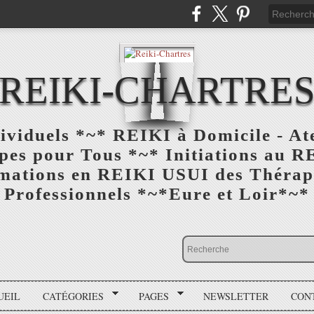
REIKI-CHARTRE
viduels *~* REIKI à Domicile - At
es pour Tous *~* Initiations au R
rmations en REIKI USUI des Thérape
Professionnels *~*Eure et Loir*~*
UEIL
CATÉGORIES
PAGES
NEWSLETTER
CON