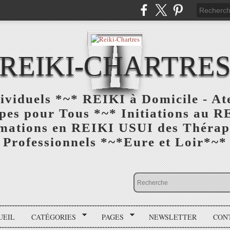
REIKI-CHARTRE
viduels *~* REIKI à Domicile - At
es pour Tous *~* Initiations au R
rmations en REIKI USUI des Thérape
Professionnels *~*Eure et Loir*~*
UEIL
CATÉGORIES
PAGES
NEWSLETTER
CON