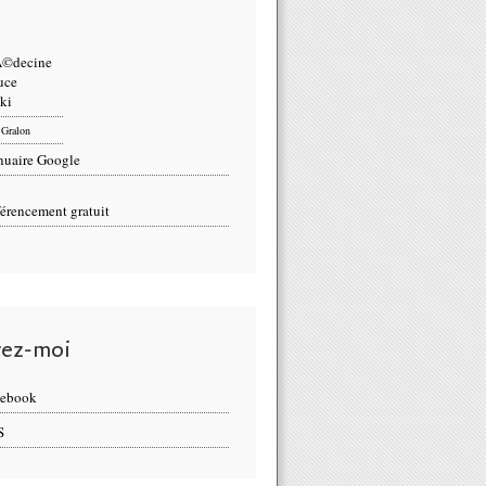
Gralon
uaire Google
érencement gratuit
vez-moi
cebook
S