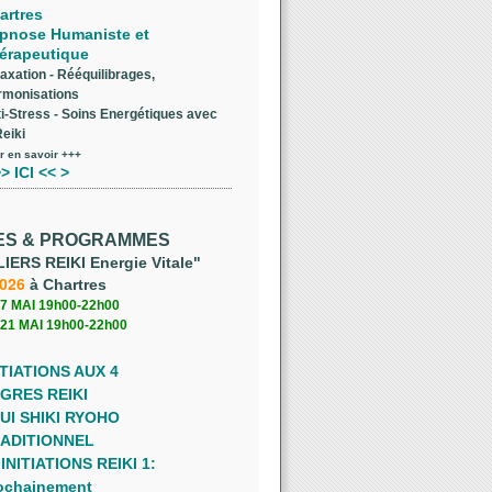
artres
pnose Humaniste et
érapeutique
axation - Rééquilibrages,
rmonisations
i-Stress - Soins Energétiques avec
Reiki
r en savoir +++
> ICI << >
ES & PROGRAMMES
IERS REIKI Energie Vitale"
2026
à Chartres
7 MAI 19h00-22h00
21 MAI 19h00-22h00
ITIATIONS AUX 4
GRES REIKI
UI SHIKI RYOHO
ADITIONNEL
INITIATIONS REIKI 1:
ochainement