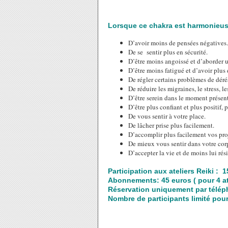
Lorsque ce chakra est harmonieuse
D’avoir moins de pensées négatives.
De se sentir plus en sécurité.
D’être moins angoissé et d’aborder u
D’être moins fatigué et d’avoir plus 
De régler certains problèmes de déréa
De réduire les migraines, le stress, l
D’être serein dans le moment présent
D’être plus confiant et plus positif, 
De vous sentir à votre place.
De lâcher prise plus facilement.
D’accomplir plus facilement vos proj
De mieux vous sentir dans votre cor
D’accepter la vie et de moins lui rési
Participation aux ateliers Reiki : 
Abonnements: 45 euros ( pour 4 ate
Réservation uniquement par télép
Nombre de participants limité pour 