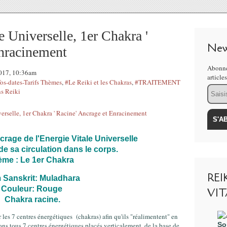
 Universelle, 1er Chakra '
New
Enracinement
Abonne
017, 10:36am
article
fos-dates-Tarifs Thèmes
,
#Le Reiki et les Chakras
,
#TRAITEMENT
Email
s Reiki
rage de l'Energie Vitale Universelle
de sa circulation dans le corps.
ème : Le 1er Chakra
REI
 Sanskrit: Muladhara
Couleur: Rouge
VIT
Chakra racine.
 les 7 centres énergétiques (chakras) afin qu'ils "réalimentent" en
So
ns tous 7 centres énergétiques placés verticalement, de la base de