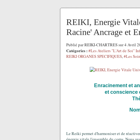
REIKI, Energie Vitale
Racine' Ancrage et 
Publié par REIKI-CHARTRES sur 4 Avril 2
Catégories :
#Les Ateliers "L'Art de Soi" In
REIKI ORGANES SPECIFIQUES
,
#Les Soin
Enracinement et anc
et conscience 
Th
Nom
Le Reiki permet d'harmoniser et de réactiver
énergie vitale l'ensemble du corps. Nous avo