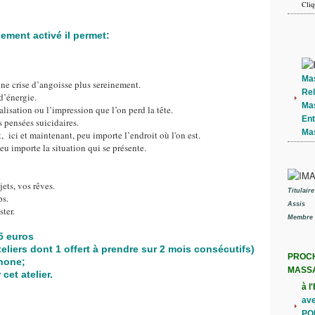
Cliq
ment activé il permet:
Ma
ne crise d’angoisse plus sereinement.
Rel
d’énergie.
Ma
lisation ou l’impression que l’on perd la tête.
En
es pensées suicidaires.
Ma
, ici et maintenant, peu importe l’endroit où l'on est.
peu importe la situation qui se présente.
ets, vos rêves.
Titulair
ps.
Assis
ster.
Membre 
15 euros
liers dont 1 offert à prendre sur 2 mois consécutifs)
PROCH
hone;
MASS
cet atelier.
à l
ave
PO