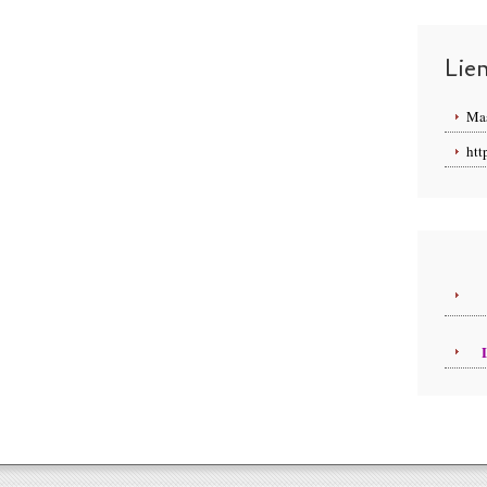
Lie
Ma
htt