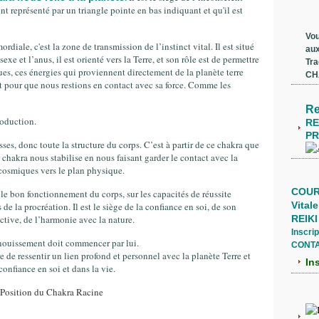
t représenté par un triangle pointe en bas indiquant et qu'il est
Vou
diale, c'est la zone de transmission de l’instinct vital. Il est situé
aux
exe et l’anus, il est orienté vers la Terre, et son rôle est de permettre
Tra
ques, ces énergies qui proviennent directement de la planète terre
CH
t pour que nous restions en contact avec sa force. Comme les
Re
production.
RE
P
aisses, donc toute la structure du corps. C’est à partir de ce chakra que
akra nous stabilise en nous faisant garder le contact avec la
es cosmiques vers le plan physique.
COUR
 le bon fonctionnement du corps, sur les capacités de réussite
Vitale
s de la procréation. Il est le siège de la confiance en soi, de son
ective, de l’harmonie avec la nature.
REIKI
Inscrip
anouissement doit commencer par lui.
CONTA
e ressentir un lien profond et personnel avec la planète Terre et
In
 confiance en soi et dans la vie.