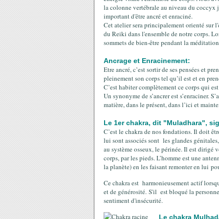
la colonne vertébrale au niveau du coccyx ju
important d'être ancré et enraciné.
Cet atelier sera principalement orienté sur l
du Reiki dans l'ensemble de notre corps. L
sommets de bien-être pendant la méditation
Ancrage et Enracinement:
Etre ancré, c’est sortir de ses pensées et pr
pleinement son corps tel qu’il est et en pren
C’est habiter complètement ce corps qui est l
Un synonyme de s’ancrer est s’enraciner. S’anc
matière, dans le présent, dans l’ici et main
Le 1er chakra, dit "Muladhara", sig
C’est le chakra de nos fondations. Il doit être
lui sont associés sont les glandes génitales
au système osseux, le périnée. Il est dirigé ve
corps, par les pieds. L’homme est une antenn
la planète) en les faisant remonter en lui pou
Ce chakra est harmonieusement actif lorsqu
et de générosité. S'il est bloqué la personn
sentiment d'insécurité.
Le chakra Mulhada