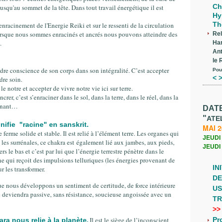
Ch
squ'au sommet de la tête. Dans tout travail énergétique il est
Hy
Th
'enracinement de l'Energie Reiki et sur le ressenti de la circulation
orsque nous sommes enracinés et ancrés nous pouvons atteindre des
Rel
.
Ha
Ant
le 
endre conscience de son corps dans son intégralité. C’est accepter
Pou
< >
dre soin.
e notre et accepter de vivre notre vie ici sur terre.
rer, c’est s’enraciner dans le sol, dans la terre, dans le réel, dans la
tenant…
DAT
"
ATEL
nifie "racine" en sanskrit.
MAI 
 ferme solide et stable. Il est relié à l’élément terre. Les organes qui
JEUDI 
, les surrénales, ce chakra est également lié aux jambes, aux pieds,
JEUDI 
rs le bas et c’est par lui que l’énergie terrestre pénètre dans le
e qui reçoit des impulsions telluriques (les énergies provenant de
IN
r les transformer.
DE
e nous développons un sentiment de certitude, de force intérieure
US
e deviendra passive, sans résistance, soucieuse angoissée avec un
TR
>>
.
Il est le siège de l’inconscient
Pr
ra nous relie à la planète