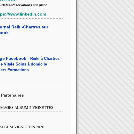
o-dates/Réservations sur place
tps://www.linkedin.com
urnal Reiki-Chartres sur
book
age Facebook
-
Reiki à Chartres -
e Vitale Soins à domicile
iers Formations
 Partenaires