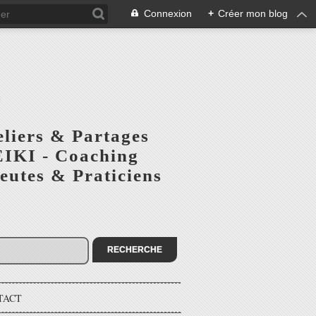
Connexion
+
Créer mon blog
S
eliers & Partages
EIKI - Coaching
utes & Praticiens
TACT