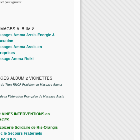
uez pour agrandir
ssages Amma Assis Energie &
axation
ssages Amma Assis en
treprises
ssage Amma-Reiki
e du Titre RNCP Praticien en Massage Amma
de la Fédération Française de Massage Assis
AINES INTERVENTIONS en
AGES:
'Epicerie Solidaire de Ris-Orangis
c le Secours Fraternels
UR TOUS.