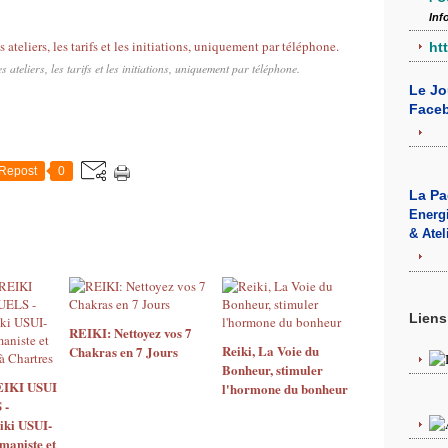
Inf
ht
es ateliers, les tarifs et les initiations, uniquement par téléphone.
Le Jo
Face
Repost
0
La P
Energi
& Atel
Liens
REIKI: Nettoyez vos 7
Reiki, La Voie du
Chakras en 7 Jours
Bonheur, stimuler
EIKI USUI
l'hormone du bonheur
 -
iki USUI-
niste et