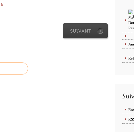
 à
SUIVANT
Ann
Réf
Sui
Fa
RS