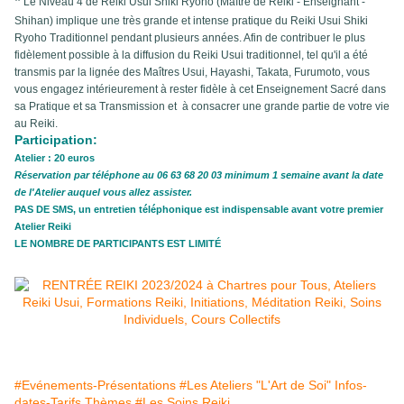
*
Le Niveau 4 de Reiki Usui Shiki Ryoho (Maître de Reiki - Enseignant -
Shihan) implique une très grande et intense pratique du Reiki Usui Shiki
Ryoho Traditionnel pendant plusieurs années. Afin de contribuer le plus
fidèlement possible à la diffusion du Reiki Usui traditionnel, tel qu'il a été
transmis par la lignée des Maîtres Usui, Hayashi, Takata, Furumoto, vous
vous engagez intérieurement
à rester fidèle à cet Enseignement Sacré dans
sa Pratique et sa Transmission et à consacrer une grande partie de votre vie
au Reiki.
Participation:
Atelier : 20 euros
Réservation par téléphone au 06 63 68 20 03 minimum 1 semaine avant la date
de l'Atelier auquel vous allez assister.
PAS DE SMS, un entretien téléphonique est indispensable avant votre premier
Atelier Reiki
LE NOMBRE DE PARTICIPANTS EST LIMITÉ
#Evénements-Présentations
#Les Ateliers "L'Art de Soi" Infos-
dates-Tarifs Thèmes
#Les Soins Reiki