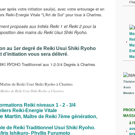
Cliq
uer après votre initiation seul(e), avec votre entourage et en
iers Reiki-Energie Vitale "L'Art de Soi" pour tous à Chartres.
ent proposés aux Initiés Reiki 1 et Reiki 2 pour la
apposition des mains du Reiki Usui Shiki Ryoho.
Ma
Rel
Ma
ation au 1er degré de Reiki Usui Shiki Ryoho
En
at d'initiation vous sera délivré
.
Ma
Titulair
Assis
Maître de Reiki Usui Shiki Ryoho à Chartres
Membre 
ormations Reiki niveaux 1 - 2 - 3/4
PROCH
eliers Reiki-Energie Vitale
e Marti
n
MASS
, Maître de Reiki 7ème génération,
à l
le de Reiki Traditionnel Usui Shiki Ryoho.
ave
/Iris Ishikuro- Phyllis Furumoto
PO