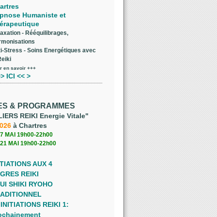
artres
pnose Humaniste et
érapeutique
axation - Rééquilibrages,
rmonisations
i-Stress - Soins Energétiques avec
Reiki
r en savoir +++
> ICI << >
ES & PROGRAMMES
IERS REIKI Energie Vitale"
2026
à Chartres
7 MAI 19h00-22h00
21 MAI 19h00-22h00
ITIATIONS AUX 4
GRES REIKI
UI SHIKI RYOHO
ADITIONNEL
INITIATIONS REIKI 1:
ochainement