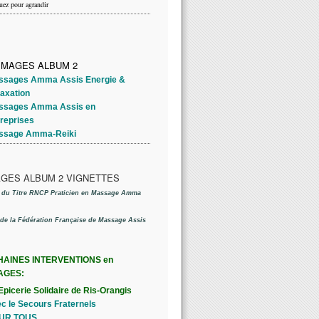
uez pour agrandir
ssages Amma Assis Energie &
axation
ssages Amma Assis en
treprises
ssage Amma-Reiki
e du Titre RNCP Praticien en Massage Amma
de la Fédération Française de Massage Assis
AINES INTERVENTIONS en
AGES:
'Epicerie Solidaire de Ris-Orangis
c le Secours Fraternels
UR TOUS.