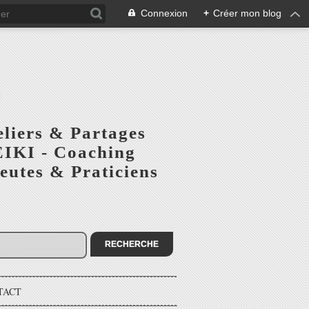
Connexion
+
Créer mon blog
S
eliers & Partages
EIKI - Coaching
utes & Praticiens
TACT