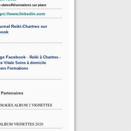
o-dates/Réservations sur place
tps://www.linkedin.com
urnal Reiki-Chartres sur
book
age Facebook
-
Reiki à Chartres -
e Vitale Soins à domicile
iers Formations
 Partenaires