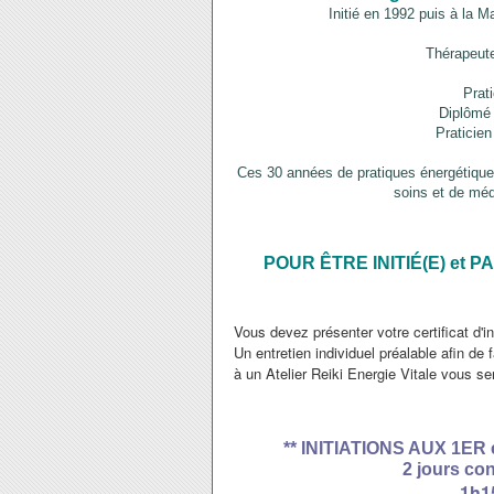
Initié en 1992 puis à la 
Thérapeute
Prati
Diplômé
Praticie
Ces 30 années de pratiques énergétiques
soins et de méd
POUR ÊTRE INITIÉ(E) et P
Vous devez présenter votre certificat d'i
Un entretien individuel préalable afin de 
à un Atelier Reiki Energie Vitale vous 
*
* INITIATIONS AUX 1ER
2 jours co
1h1