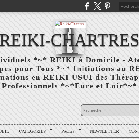
REIKI-CHARTRE
viduels *~* REIKI à Domicile - At
es pour Tous *~* Initiations au R
rmations en REIKI USUI des Thérape
Professionnels *~*Eure et Loir*~*
UEIL
CATÉGORIES
PAGES
NEWSLETTER
CON