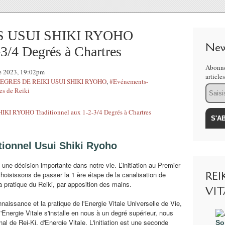
S USUI SHIKI RYOHO
New
-3/4 Degrés à Chartres
Abonne
e 2023, 19:02pm
article
 DEGRES DE REIKI USUI SHIKI RYOHO
,
#Evénements-
Email
es de Reiki
itionnel Usui Shiki Ryoho
t une décision importante dans notre vie. L’initiation au Premier
REI
hoisissons de passer la 1 ère étape de la canalisation de
la pratique du Reiki, par apposition des mains.
VIT
nnaissance et la pratique de l'Energie Vitale Universelle de Vie,
l'Energie Vitale s'installe en nous à un degré supérieur, nous
 de Rei-Ki, d'Energie Vitale. L'initiation est une seconde
So