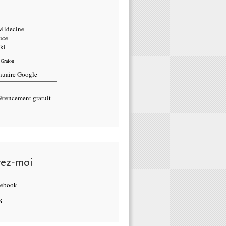
Gralon
uaire Google
érencement gratuit
vez-moi
cebook
S