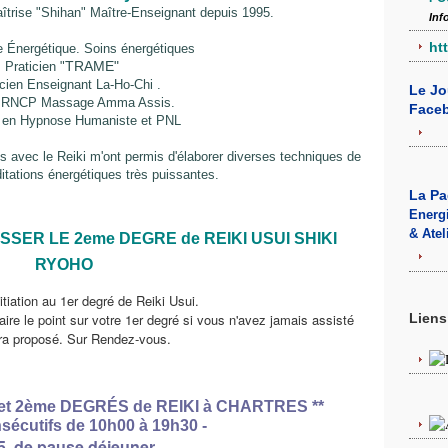
Maîtrise "Shihan" Maître-Enseignant depuis 1995.
Inf
ht
 Énergétique. Soins énergétiques
TRAME"
Praticien "
cien Enseignant
La-Ho-Chi .
Le Jo
 RNCP Massage Amma Assis.
Face
n en Hypnose Humaniste et PNL
 avec le Reiki m'ont permis d'élaborer diverses techniques de
itations énergétiques très puissantes.
La P
Energi
& Atel
ASSER LE 2eme DEGRE de REIKI USUI SHIKI
RYOHO
nitiation au 1er degré de Reiki Usui.
Liens
faire le point sur votre 1er degré si vous n'avez jamais assisté
sera proposé. Sur Rendez-vous.
 et 2ème DEGRÉS de REIKI à CHARTRES **
nsécutifs de 10h00 à 19h30 -
5 de pause déjeuner