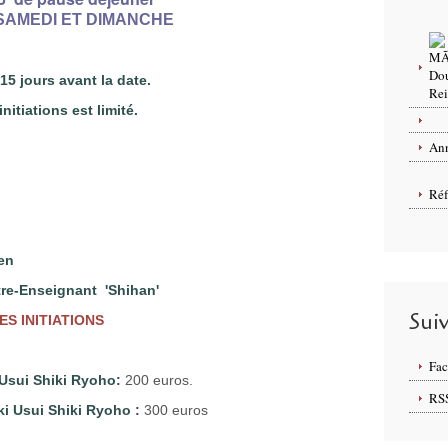
SAMEDI ET DIMANCHE
 jours avant la date.
itiations est limité.
Ann
Réf
cien
tre-Enseignant 'Shihan'
Sui
ES INITIATIONS
Fa
i Usui Shiki Ryoho:
200 euros.
RS
iki Usui Shiki Ryoho
:
300 euros