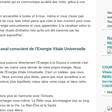
ue vivante qui se communique au-delà des mots, grâce à une
Vou
 est accessible à toutes et à tous, même si vous n'avez pas
aux
é de vous faire initier parce que c'est le bon moment pour vous
Tra
nergie sera présente et vous apprendrez à la canaliser selon la
CH
s rituels d'initiation tels qu'ils ont été transmis par les
u'à aujourd'hui.
Re
RE
P
nal conscient de l'Energie Vitale Universelle
us puisons directement l'Energie à la Source à volonté c'est
ec les mains sans donner de notre propre énergie. Nous
COUR
de l'Energie Vitale Universelle. C'est un cadeau que nous
Vitale
s. Nous sommes plus libres, parce que nous accédons à un
REIKI
entons plus équilibrés mieux dans notre corps et dans notre
Inscrip
CONTA
In
ons plus en harmonie avec l'Univers.
recharger nous-même. Le Reiki nous accompagne tout au long
ence de la Vie. Le Bien-Être et la Santé.
iation vous élève.