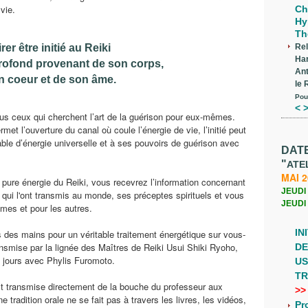
vie.
Ch
Hy
Th
rer être initié au Reiki
Rel
Ha
profond provenant de son corps,
Ant
n coeur et de son âme.
le 
Pou
< >
tous ceux qui cherchent l’art de la guérison pour eux-mêmes.
rmet l’ouverture du canal où coule l’énergie de vie,
l’initié peut
able d’énergie universelle et à ses pouvoirs de guérison avec
DAT
"
ATEL
MAI 
pure énergie du Reiki, vous recevrez l’information concernant
JEUDI 
es qui l'ont transmis au monde, ses préceptes spirituels et vous
JEUDI 
mes et pour les autres.
IN
s des mains pour un véritable traitement énergétique sur vous-
ransmise par la lignée des Maîtres de Reiki Usui Shiki Ryoho,
DE
 jours avec Phylis Furomoto.
US
TR
st transmise directement de la bouche du professeur aux
>>
e tradition orale ne se fait pas à travers les livres, les vidéos,
Pr