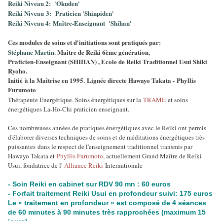
Reiki Niveau 2: 'Okuden'
Reiki Niveau 3:
Praticien 'Shinpiden'
Reiki Niveau 4:
Maître-Enseignant 'Shihan'
Ces modules de soins et d'initiations sont pratiqués par:
Stéphane Martin
Maître de Reiki 6ème génération
,
,
Praticien-Enseignant (SHIHAN) , Ecole de Reiki Traditionnel Usui Shiki
Ryoho.
Initié à la Maîtrise en 1995. Lignée directe Hawayo Takata - Phyllis
Furumoto
Thérapeute Energétique. Soins énergétiques sur la
TRAME
et soins
énergétiques La-Ho-Chi praticien enseignant.
Ces nombreuses années de pratiques énergétiques avec le Reiki ont permis
d'élaborer diverses techniques de soins et de méditations énergétiques très
puissantes dans le respect de l'enseignement traditionnel transmis par
Hawayo Takata et
Phyllis Furumoto
, actuellement Grand Maître de Reiki
Usui, fondatrice de l'
Alliance Reiki
Internationale
- Soin Reiki en cabinet sur RDV 90 mn : 60 euros
- Forfait traitement Reiki Usui en profondeur suivi: 175 euros
Le « traitement en profondeur » est composé de 4 séances
de 60 minutes à 90 minutes très rapprochées (maximum 15