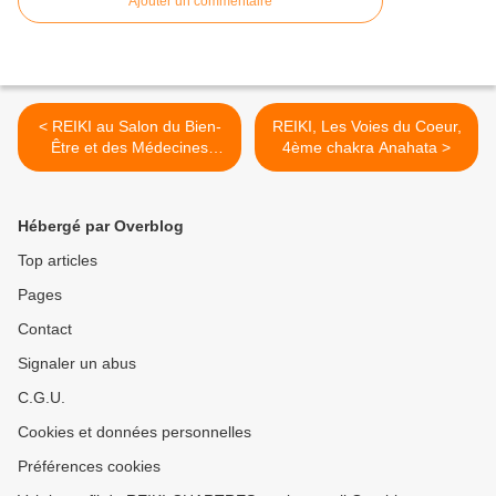
Ajouter un commentaire
< REIKI au Salon du Bien-
REIKI, Les Voies du Coeur,
Être et des Médecines
4ème chakra Anahata >
Douces les 3-4 Février,
Champhol/Chartres
Hébergé par Overblog
Top articles
Pages
Contact
Signaler un abus
C.G.U.
Cookies et données personnelles
Préférences cookies